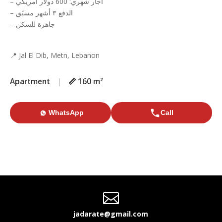
– آجار شهري: 600 دولار أمريكي
– الدفع ٣ أشهر مسبّق
– جاهزة للسكن
📍 Jal El Dib, Metn, Lebanon
Apartment
|
📏 160 m²
WhatsApp
Call

jadarate@gmail.com